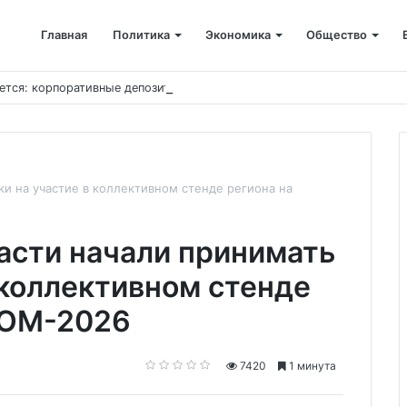
Главная
Политика
Экономика
Общество
ется: корпоративные депозиты обогнали вклады населения
ки на участие в коллективном стенде региона на
асти начали принимать
 коллективном стенде
РОМ-2026
7420
1 минута