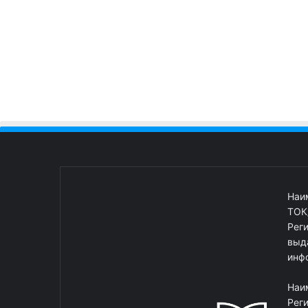
Наи
ТОК
Рег
выд
инф
Наи
Рег