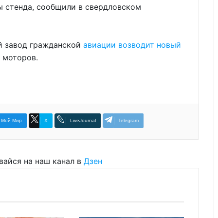
ы стенда, сообщили в свердловском
ий завод гражданской
авиации возводит новый
 моторов.
Мой Мир
X
LiveJournal
Telegram
вайся на наш канал в
Дзен