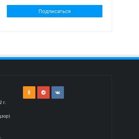
 г.
дзор)
.