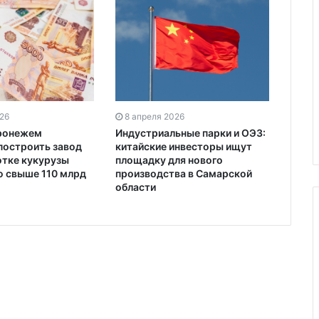
026
8 апреля 2026
оронежем
Индустриальные парки и ОЭЗ:
построить завод
китайские инвесторы ищут
отке кукурузы
площадку для нового
 свыше 110 млрд
производства в Самарской
области