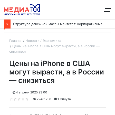
С
труктура денежной массы меняется: корпоративные депозиты обогнали вклады населения
Главная
Новости
Экономика
Цены на iPhone в США могут вырасти, а в России —
снизиться
Цены на iPhone в США
могут вырасти, а в России
— снизиться
4 апреля 2025 23:00
22481798
1 минута