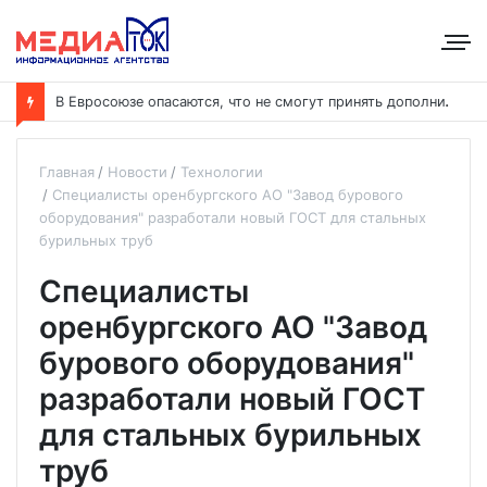
В
Евросоюзе опасаются, что не смогут принять дополнительных участников
Главная
Новости
Технологии
Специалисты оренбургского АО "Завод бурового
оборудования" разработали новый ГОСТ для стальных
бурильных труб
Специалисты
оренбургского АО "Завод
бурового оборудования"
разработали новый ГОСТ
для стальных бурильных
труб